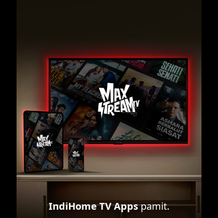
IndiHome TV Apps
pamit.