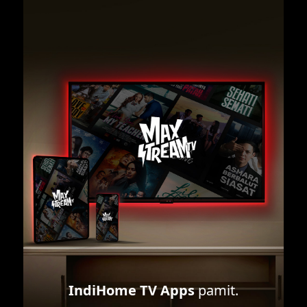
IndiHome TV Apps
pamit.