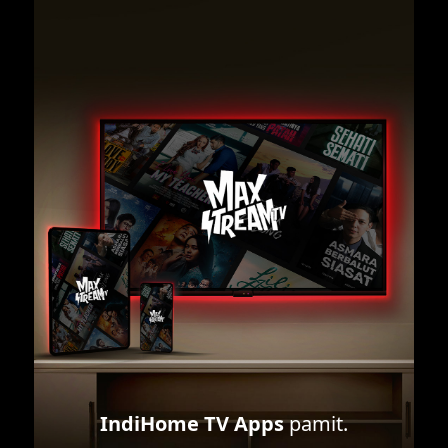
IndiHome TV Apps
pamit.