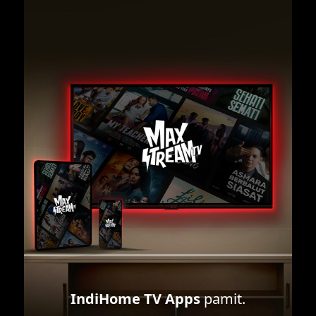
IndiHome TV Apps
pamit.