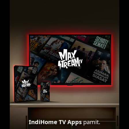
IndiHome TV Apps
pamit.