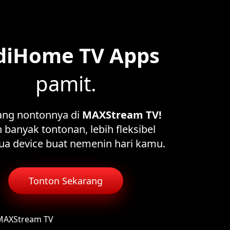
diHome TV Apps
pamit.
ang nontonnya di
MAXStream TV!
 banyak tontonan, lebih fleksibel
ua device buat nemenin hari kamu.
Tonton Sekarang
 MAXStream TV