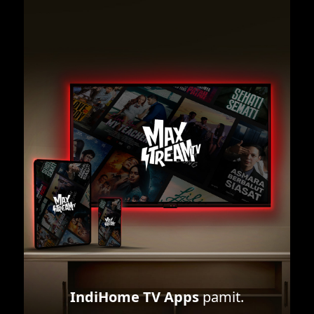
IndiHome TV Apps
pamit.