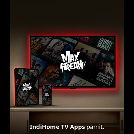
IndiHome TV Apps
pamit.