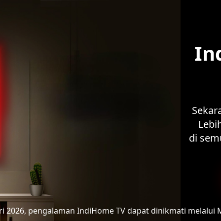
In
Sekar
Lebih
di sem
ari 2026, pengalaman IndiHome TV
dapat dinikmati melalui