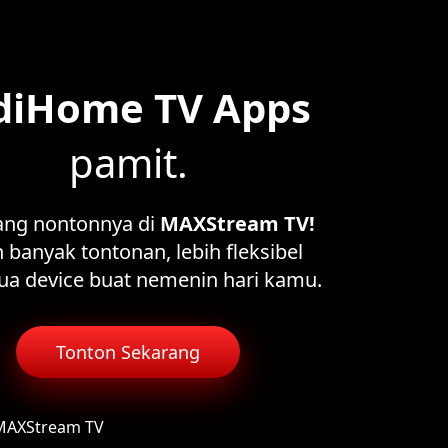
diHome TV Apps
pamit.
ang nontonnya di
MAXStream TV!
 banyak tontonan, lebih fleksibel
ua device buat nemenin hari kamu.
Tonton Sekarang
 MAXStream TV