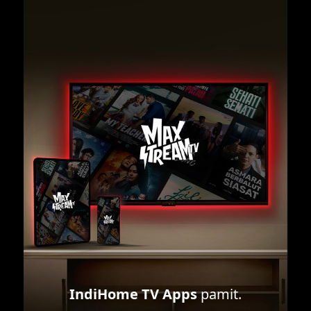
IndiHome TV Apps
pamit.