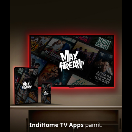
IndiHome TV Apps
pamit.