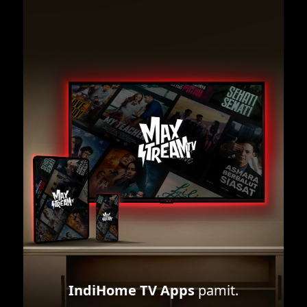
IndiHome TV Apps
pamit.