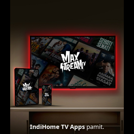
IndiHome TV Apps
pamit.