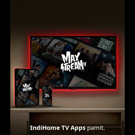
IndiHome TV Apps
pamit.