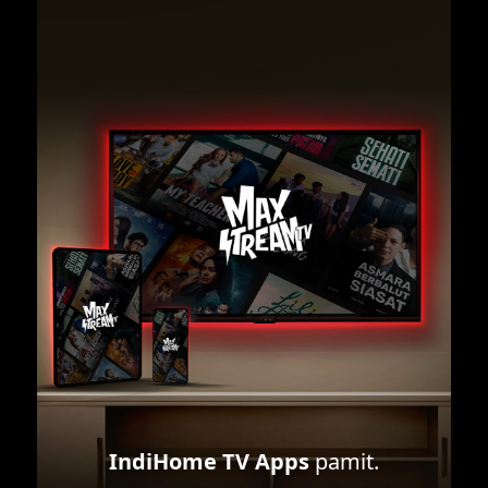
IndiHome TV Apps
pamit.