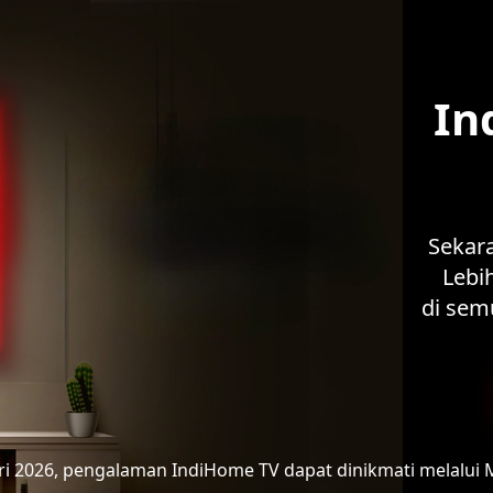
In
Sekar
Lebih
di sem
ari 2026, pengalaman IndiHome TV
dapat dinikmati melalui