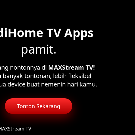
diHome TV Apps
pamit.
ang nontonnya di
MAXStream TV!
 banyak tontonan, lebih fleksibel
ua device buat nemenin hari kamu.
Tonton Sekarang
 MAXStream TV