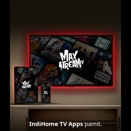
IndiHome TV Apps
pamit.