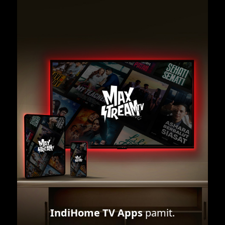
IndiHome TV Apps
pamit.