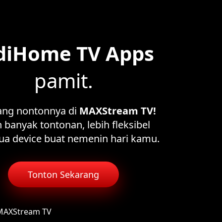
diHome TV Apps
pamit.
ang nontonnya di
MAXStream TV!
 banyak tontonan, lebih fleksibel
ua device buat nemenin hari kamu.
Tonton Sekarang
 MAXStream TV