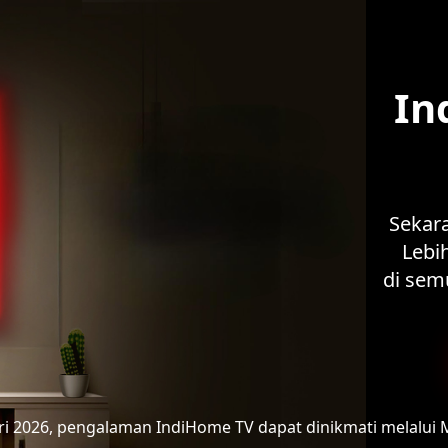
In
Sekar
Lebih
di sem
ari 2026, pengalaman IndiHome TV
dapat dinikmati melalui