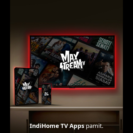
IndiHome TV Apps
pamit.