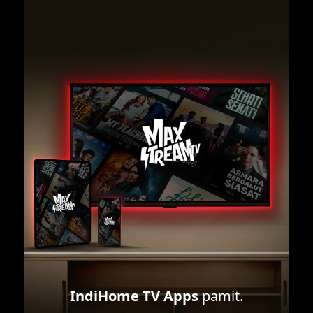
IndiHome TV Apps
pamit.