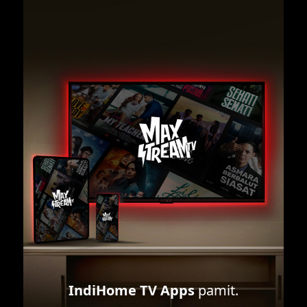
IndiHome TV Apps
pamit.