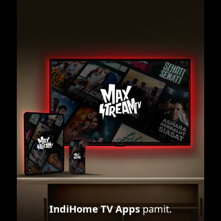
IndiHome TV Apps
pamit.