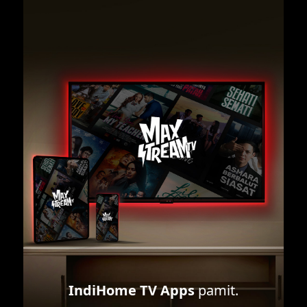
IndiHome TV Apps
pamit.