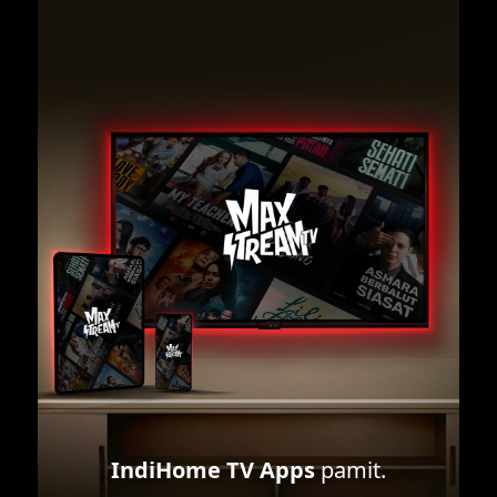
IndiHome TV Apps
pamit.