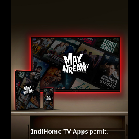
IndiHome TV Apps
pamit.