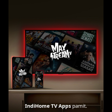
IndiHome TV Apps
pamit.