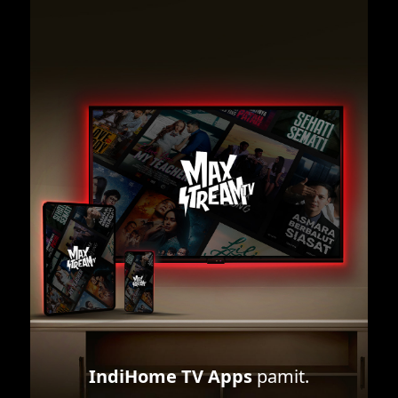
IndiHome TV Apps
pamit.