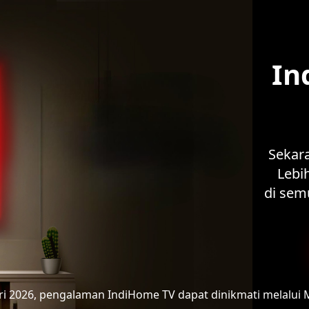
In
Sekar
Lebih
di sem
ari 2026, pengalaman IndiHome TV
dapat dinikmati melalui