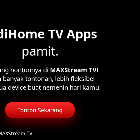
diHome TV Apps
pamit.
ang nontonnya di
MAXStream TV!
 banyak tontonan, lebih fleksibel
ua device buat nemenin hari kamu.
Tonton Sekarang
 MAXStream TV