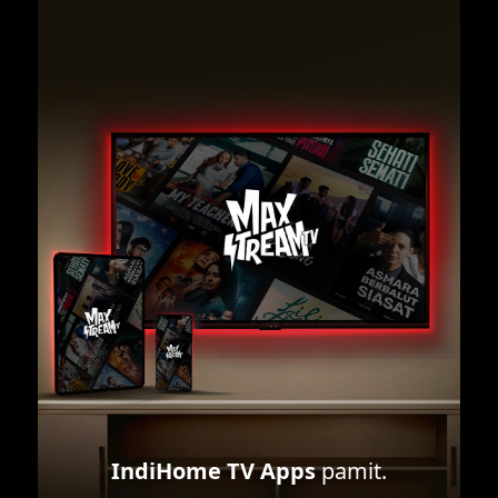
IndiHome TV Apps
pamit.