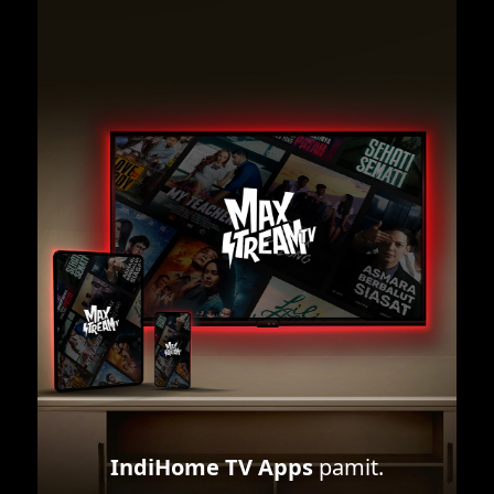
IndiHome TV Apps
pamit.