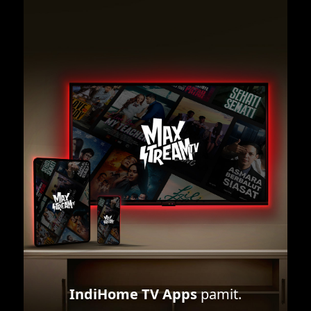
IndiHome TV Apps
pamit.