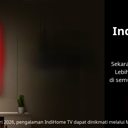
In
Sekar
Lebih
di sem
ari 2026, pengalaman IndiHome TV
dapat dinikmati melalui