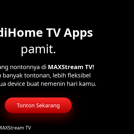
diHome TV Apps
pamit.
ang nontonnya di
MAXStream TV!
 banyak tontonan, lebih fleksibel
ua device buat nemenin hari kamu.
Tonton Sekarang
 MAXStream TV