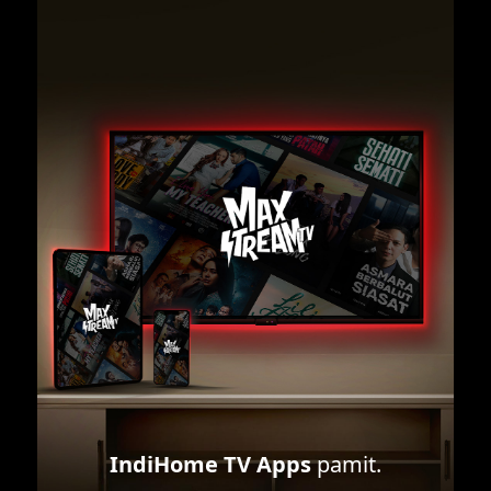
IndiHome TV Apps
pamit.