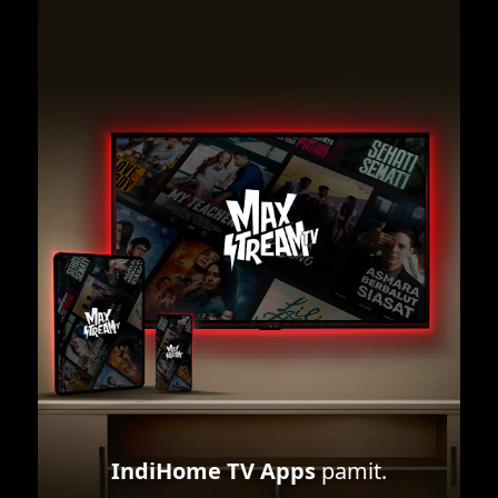
IndiHome TV Apps
pamit.