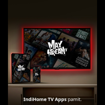
IndiHome TV Apps
pamit.