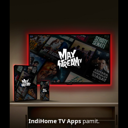
IndiHome TV Apps
pamit.