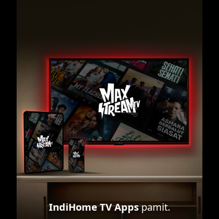
IndiHome TV Apps
pamit.