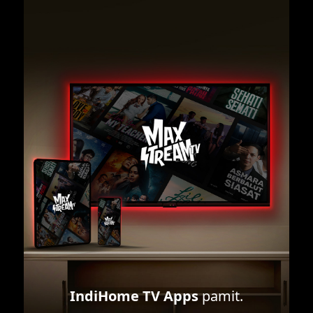
IndiHome TV Apps
pamit.