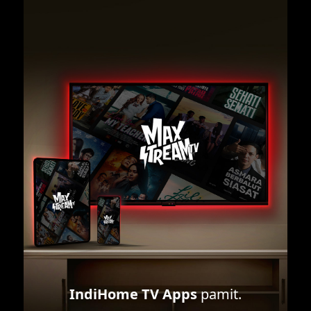
IndiHome TV Apps
pamit.