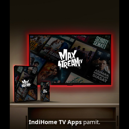
IndiHome TV Apps
pamit.