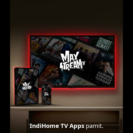
IndiHome TV Apps
pamit.