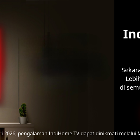
In
Sekar
Lebih
di sem
ari 2026, pengalaman IndiHome TV
dapat dinikmati melalui