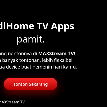
diHome TV Apps
pamit.
ang nontonnya di
MAXStream TV!
 banyak tontonan, lebih fleksibel
ua device buat nemenin hari kamu.
Tonton Sekarang
 MAXStream TV