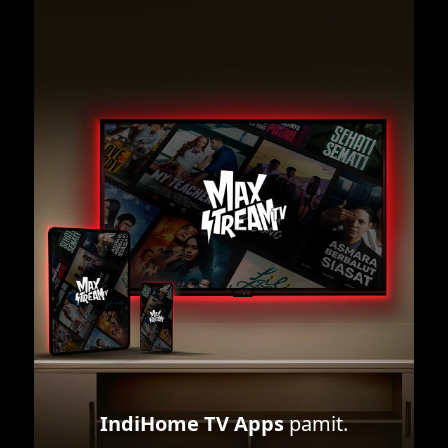
IndiHome TV Apps
pamit.