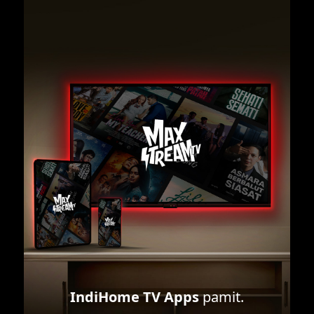
IndiHome TV Apps
pamit.