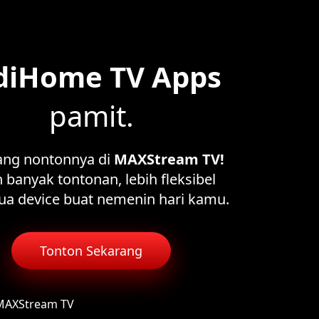
diHome TV Apps
pamit.
ang nontonnya di
MAXStream TV!
 banyak tontonan, lebih fleksibel
ua device buat nemenin hari kamu.
Tonton Sekarang
 MAXStream TV