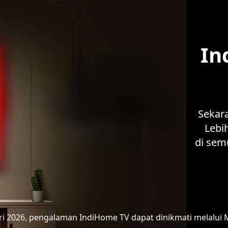
In
Sekar
Lebih
di sem
ari 2026, pengalaman IndiHome TV
dapat dinikmati melalui