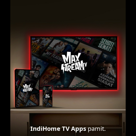
IndiHome TV Apps
pamit.