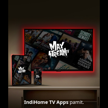
IndiHome TV Apps
pamit.