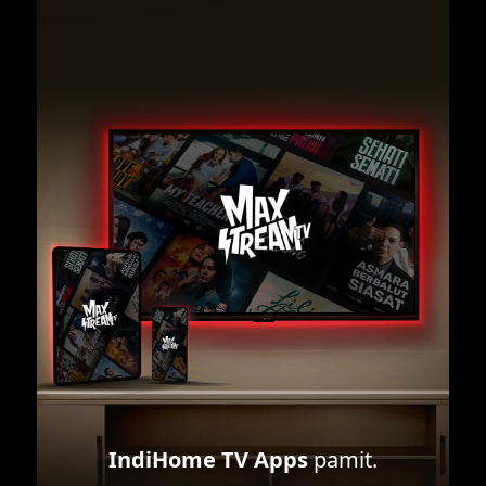
IndiHome TV Apps
pamit.