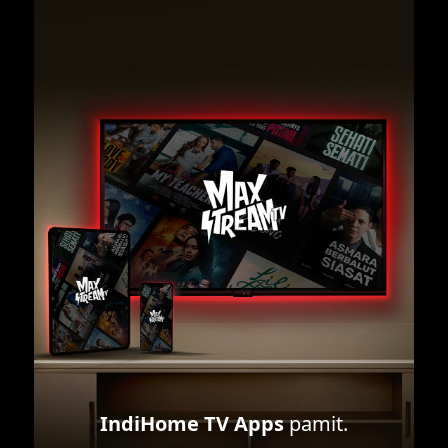
IndiHome TV Apps
pamit.